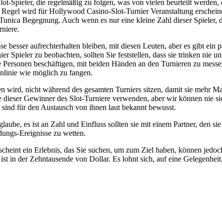
 Slot-Spieler, die regelmäßig zu folgen, was von vielen beurteilt werd
 Regel wird für Hollywood Casino-Slot-Turnier Veranstaltung erscheine
unica Begegnung. Auch wenn es nur eine kleine Zahl dieser Spieler, di
rniere.
 besser aufrechterhalten bleiben, mit diesen Leuten, aber es gibt ein p
r Spieler zu beobachten, sollten Sie feststellen, dass sie trinken nie u
he Personen beschäftigen, mit beiden Händen an den Turnieren zu messen
nnlinie wie möglich zu fangen.
n wird, nicht während des gesamten Turniers sitzen, damit sie mehr Ma
 dieser Gewinner des Slot-Turniere verwenden, aber wir können nie sic
t sind für den Austausch von ihnen laut bekannt bewusst.
glaube, es ist an Zahl und Einfluss sollten sie mit einem Partner, den si
ungs-Ereignisse zu wetten.
cheint ein Erlebnis, das Sie suchen, um zum Ziel haben, können jedoch 
 ist in der Zehntausende von Dollar. Es lohnt sich, auf eine Gelegenhe