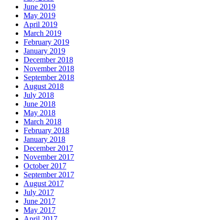
June 2019
May 2019
April 2019
March 2019
February 2019
January 2019
December 2018
November 2018
September 2018
August 2018
July 2018
June 2018
May 2018
March 2018
February 2018
January 2018
December 2017
November 2017
October 2017
September 2017
August 2017
July 2017
June 2017
May 2017
April 2017