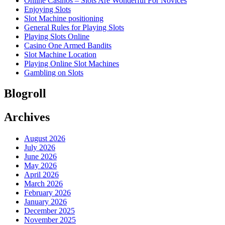
Online Casinos – Slots Are Wonderful For Novices
Enjoying Slots
Slot Machine positioning
General Rules for Playing Slots
Playing Slots Online
Casino One Armed Bandits
Slot Machine Location
Playing Online Slot Machines
Gambling on Slots
Blogroll
Archives
August 2026
July 2026
June 2026
May 2026
April 2026
March 2026
February 2026
January 2026
December 2025
November 2025