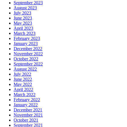
September 2023
August 2023
July 2023
June 2023
May 2023
April 2023
March 2023
February 2023
January 2023
December 2022
November 2022
October 2022
September 2022
August 2022
July 2022
June 2022
May 2022
April 2022
March 2022
February 2022
January 2022
December 2021
November 2021
October 2021
September 2021